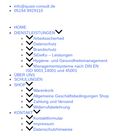
Zum
Bohrmaschine_Ständerbohrmaschine
info@quasi-consult.de
Inhalt
Menge
05194 8929110
springen
HOME
DIENSTLEISTUNGEN
Arbeitssicherheit
Datenschutz
Brandschutz
SiGeKo – Leistungen
Hygiene- und Gesundheitsmanagement
Managementsysteme nach DIN EN
ISO 9001,14001 und 45001
ÜBER UNS
SCHULUNGEN
SHOP
Warenkorb
Allgemeine Geschäftsbedingungen Shop
Zahlung und Versand
Widerrufsbelehrung
KONTAKT
Kontaktformular
Impressum
Datenschutzhinweise